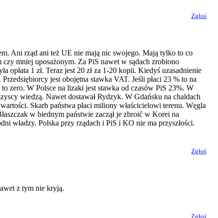
Zgłoś
 Ani rząd ani też UE nie mają nic swojego. Mają tylko to co
nym czy mniej uposażonym. Za PiS nawet w sądach zrobiono
 opłata 1 zł. Teraz jest 20 zł za 1-20 kopii. Kiedyś uzasadnienie
. Przedsiębiorcy jest obojętna stawka VAT. Jeśli płaci 23 % to na
ro to zero. W Polsce na lizaki jest stawka od czasów PiS 23%. W
wszyscy wiedzą. Nawet dostawał Rydzyk. W Gdańsku na chaldach
 wartości. Skarb państwa płaci miliony właścicielowi terenu. Węgla
 Błaszczak w biednym państwie zaczął je zbroić w Korei na
odni władzy. Polska przy rządach i PiS i KO nie ma przyszłości.
Zgłoś
awet z tym nie kryją.
Zgłoś