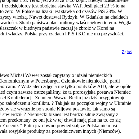
 opłata 1 zł. Teraz jest 20 zł za 1-20 kopii. Kiedyś uzasadnienie
. Przedsiębiorcy jest obojętna stawka VAT. Jeśli płaci 23 % to na
ro to zero. W Polsce na lizaki jest stawka od czasów PiS 23%. W
wszyscy wiedzą. Nawet dostawał Rydzyk. W Gdańsku na chaldach
 wartości. Skarb państwa płaci miliony właścicielowi terenu. Węgla
 Błaszczak w biednym państwie zaczął je zbroić w Korei na
odni władzy. Polska przy rządach i PiS i KO nie ma przyszłości.
Zgłoś
 News Michał Wawer został zapytany o udział niemieckich
Ekonomicznym w Petersburgu. Członkowie niemieckiej partii
ębiorcami. ? Widziałem zdjęcia nie tylko polityków AfD, ale w ogóle
przed czym zawsze ostrzegaliśmy, że ta prorosyjska postawa Niemiec
oseł Konfederacji. Zdaniem Wawra Berlin już dziś przygotowuje
o zakończeniu konfliktu. ? Tak jak na początku wojny w Ukrainie
, żeby się wyraźnie po stronie Kijowa postawić, tak samo są
 stwierdził. ? Niemiecki biznes jest bardzo silnie związany z
tem przekonany, że oni już w tej chwili mają plan na to, co się
? ocenił. " Putin już dawno powiedział, że Polska nie musi
wała rosyjskie produkty za pośrednictwem innych (Niemców).