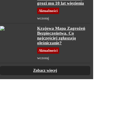
grozi mu 10 lat więzienia
Aktualności
wczoraj
Krajowa Mapa Zagrożeń
Bezpieczeństwa. Co
najczęściej zgłaszają
oleśniczanie?
Aktualności
wczoraj
Zobacz więcej