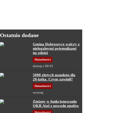
Ostatnio dodane
Gmina Dobroszyce walczy z
nielegalnymi pojemnikami
na odzież
Aktualności
dzisiaj o 00:01
5000 złotych mandatu dla
20-latka. Czym zawinił?
Aktualności
wczoraj
Zmiany w funkcjonowaniu
OKR Atol z powodu upałów
Aktualności