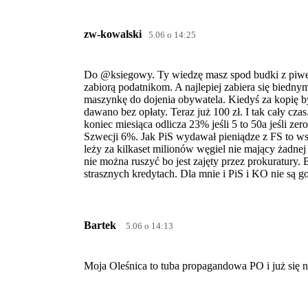
zw-kowalski
5.06 o 14:25
Do @ksiegowy. Ty wiedzę masz spod budki z piwem.
zabiorą podatnikom. A najlepiej zabiera się bied
maszynkę do dojenia obywatela. Kiedyś za kopię była
dawano bez opłaty. Teraz już 100 zł. I tak cały czas
koniec miesiąca odlicza 23% jeśli 5 to 50a jeśli ze
Szwecji 6%. Jak PiS wydawał pieniądze z FS to 
leży za kilkaset milionów węgiel nie mający żadnej
nie można ruszyć bo jest zajęty przez prokuratury.
strasznych kredytach. Dla mnie i PiS i KO nie są g
Bartek
5.06 o 14:13
Moja Oleśnica to tuba propagandowa PO i już się n