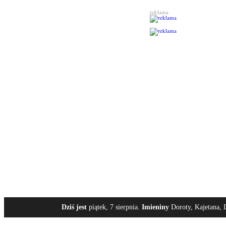
reklama
Dziś jest
piątek, 7 sierpnia.
Imieniny
Doroty, Kajetana, 