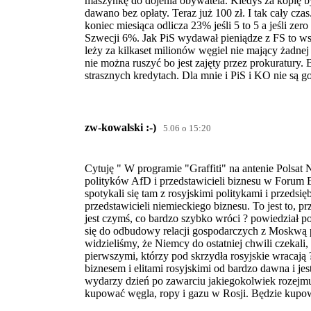
maszynkę do dojenia obywatela. Kiedyś za kopię była
dawano bez opłaty. Teraz już 100 zł. I tak cały czas
koniec miesiąca odlicza 23% jeśli 5 to 5 a jeśli ze
Szwecji 6%. Jak PiS wydawał pieniądze z FS to 
leży za kilkaset milionów węgiel nie mający żadnej
nie można ruszyć bo jest zajęty przez prokuratury.
strasznych kredytach. Dla mnie i PiS i KO nie są g
zw-kowalski :-)
5.06 o 15:20
Cytuję " W programie "Graffiti" na antenie Polsat
polityków AfD i przedstawicieli biznesu w Forum 
spotykali się tam z rosyjskimi politykami i przedsi
przedstawicieli niemieckiego biznesu. To jest to, 
jest czymś, co bardzo szybko wróci ? powiedział p
się do odbudowy relacji gospodarczych z Moskwą p
widzieliśmy, że Niemcy do ostatniej chwili czekali
pierwszymi, którzy pod skrzydła rosyjskie wracają ?
biznesem i elitami rosyjskimi od bardzo dawna i jes
wydarzy dzień po zawarciu jakiegokolwiek rozejmu 
kupować węgla, ropy i gazu w Rosji. Będzie kupo