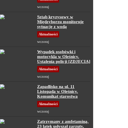
wczoraj
Sztab kryzysowy w
Międzyborzu monitoruje
sytuację z wodą
Aktualności
wczoraj
Wypadek osobówki i
motocykla w Oleśnicy.
Ustalenia policji [ZDJĘCIA]
Aktualności
wczoraj
Zapadlisko na ul. 11
Listopada w Oleśnicy.
Komunikat starostwa
Aktualności
wczoraj
Zatrzymany z amfetaminą.
23 latek usłyszał zarzuty,