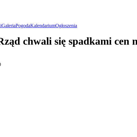
i
Galeria
Pogoda
Kalendarium
Ogłoszenia
 Rząd chwali się spadkami cen n
0