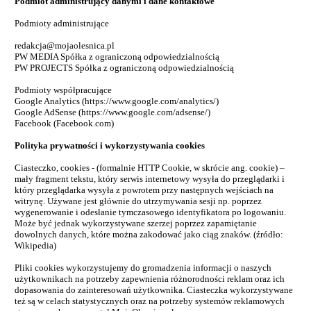
Podmiot administrujący danymi i dane kontaktowe
Podmioty administrujące
redakcja@mojaolesnica.pl
PW MEDIA Spółka z ograniczoną odpowiedzialnością
PW PROJECTS Spółka z ograniczoną odpowiedzialnością
Podmioty współpracujące
Google Analytics (https://www.google.com/analytics/)
Google AdSense (https://www.google.com/adsense/)
Facebook (Facebook.com)
Polityka prywatności i wykorzystywania cookies
Ciasteczko, cookies - (formalnie HTTP Cookie, w skrócie ang. cookie) –
mały fragment tekstu, który serwis internetowy wysyła do przeglądarki i
który przeglądarka wysyła z powrotem przy następnych wejściach na
witrynę. Używane jest głównie do utrzymywania sesji np. poprzez
wygenerowanie i odesłanie tymczasowego identyfikatora po logowaniu.
Może być jednak wykorzystywane szerzej poprzez zapamiętanie
dowolnych danych, które można zakodować jako ciąg znaków. (źródło:
Wikipedia)
Pliki cookies wykorzystujemy do gromadzenia informacji o naszych
użytkownikach na potrzeby zapewnienia różnorodności reklam oraz ich
dopasowania do zainteresowań użytkownika. Ciasteczka wykorzystywane
też są w celach statystycznych oraz na potrzeby systemów reklamowych