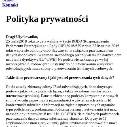
Kontakt
Polityka prywatności
Drogi Użytkowniku,
25 maja 2018 roku to data wejścia w życie RODO (Rozporządzenie
Parlamentu Europejskiego i Rady (UE) 2016/679 z dnia 27 kwietnia 2016
roku w sprawie ochrony osób fizycznych w związku z przetwarzaniem
danych osobowych i w sprawie swobodnego przepływu takich danych oraz
uchylenia dyrektywy 95/46/WE). Na podstawie wskazanego wyżej
rozporządzenia, zobowiązani jesteśmy do poinformowania wszystkich
odwiedzających nasze strony o przetwarzaniu ich danych osobowych.
Jakie dane przetwarzamy i jaki jest cel przetwarzania tych danych?
Co do zasady zbieramy adresy IP od odwiedzających, dane dotyczące
portów z jakich korzystają ich łącza, a także wysyłamy im ciasteczka
internetowe (cookies). Dane te zbierane są podczas korzystania z naszych
stron a) w celu zapewnienia różnorodności wyświetlanych reklam, b)
konieczności udzielenia informacji na żądanie uprawnionych organów
typu policja, sądy, prokuratura. Podstawą prawną przetwarzania jest nasz
uzasadniony interes (art. 6 ust. 1 lit. f) RODO). Na niektórych podstronach
przetwarzanie danych może mieć szerszy charakter. Dotyczy to 1)
artykułów (podstron z artykułami), gdzie użytkownik dobrowolnie może