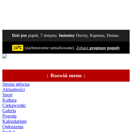
Dziś jest
piątek, 7 sierpnia.
Imieniny
Doroty, Kajetana, Donata.
24℃
(zachmurzenie umiarkowane).
Zobacz
prognozę pogody
↓ Rozwiń menu ↓
Strona główna
Aktualności
Sport
Kultura
Ciekawostki
Galeria
Pogoda
Kalendarium
Ogłoszenia
Szukaj