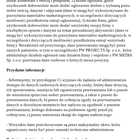
dodać komentarz z treścią i podpisem, 2) działu ogłoszeń, gdzie
użytkownik dobrowolnie może dodać ogłoszenie drobne z wybraną przez
siebie treścią, danymi i zdjęciami (dane te mogą być wykorzystywane do
przesyłania materiałów marketingowych, w szczególności dotyczących
możliwości przedłużenia emisji ogłoszenia), 3) działu firmy, gdzie
użytkownik dobrowolnie może dodać wizytówkę swojej firmy z
niezbędnym opisem i danymi na temat prowadzonej aktywności (dane te
mogą być wykorzystywane do przesyłania materiałów marketingowych, w
szczególności dotyczących możliwości przedłużenia emisji wizytówki
firmy). Niezależnie od powyższego, dane przetwarzane mogą być przez
naszych partnerów, w tym w szczególności PW PROJECTS Sp. z o.o., która
administruje działem ogłoszeń oraz działem firmy i wspólnie z PW MEDIA
Sp. z o.o. przetwarza dane osobowe o których mowa powyżej.
Przydatne informacje
- Informujemy, że przysługuje Ci a) prawo do żądania od administratora
dostępu do danych osobowych dotyczących osoby, której dane dotyczą,
ich sprostowania, usunięcia lub ograniczenia przetwarzania lub o prawie
do wniesienia sprzeciwu wobec przetwarzania, a także o prawie do
przenoszenia danych, b) prawo do cofnięcia zgody na przetwarzanie
danych w dowolnym momencie bez wpływu na zgodność z prawem
przetwarzania, którego dokonano na podstawie zgody przed jej
cofnięciem, c) prawo wniesienia skargi do organu nadzorczego
- Wszystkie dane przechowywane są przez maksymalny okres, który
ograniczony może być przez warunki techniczne administratora.