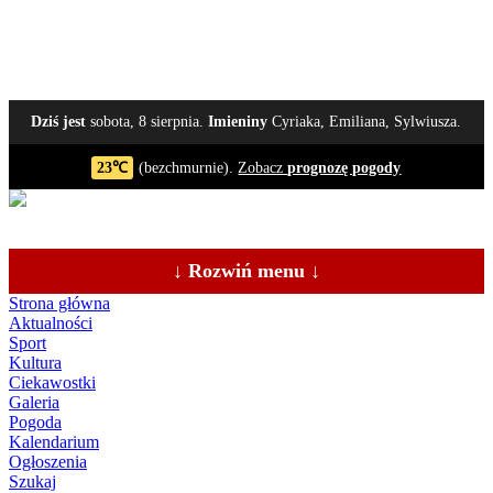
Dziś jest
sobota, 8 sierpnia.
Imieniny
Cyriaka, Emiliana, Sylwiusza.
23℃
(bezchmurnie).
Zobacz
prognozę pogody
↓ Rozwiń menu ↓
Strona główna
Aktualności
Sport
Kultura
Ciekawostki
Galeria
Pogoda
Kalendarium
Ogłoszenia
Szukaj