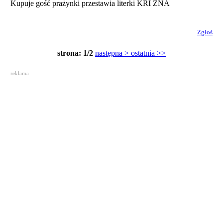
Kupuje gość prażynki przestawia literki KRI ŻNA
Zgłoś
strona: 1/2
następna >
ostatnia >>
reklama