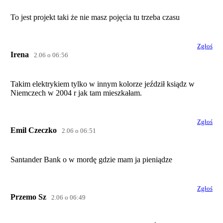
To jest projekt taki że nie masz pojęcia tu trzeba czasu
Zgłoś
Irena
2.06 o 06:56
Takim elektrykiem tylko w innym kolorze jeździł ksiądz w
Niemczech w 2004 r jak tam mieszkałam.
Zgłoś
Emil Czeczko
2.06 o 06:51
Santander Bank o w mordę gdzie mam ja pieniądze
Zgłoś
Przemo Sz
2.06 o 06:49