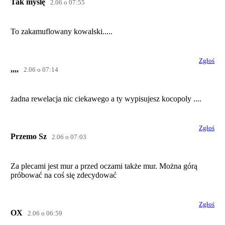
Tak myślę
2.06 o 07:55
To zakamuflowany kowalski.....
Zgłoś
,,,,
2.06 o 07:14
żadna rewelacja nic ciekawego a ty wypisujesz kocopoly ....
Zgłoś
Przemo Sz
2.06 o 07:03
Za plecami jest mur a przed oczami także mur. Można górą
próbować na coś się zdecydować
Zgłoś
OX
2.06 o 06:59