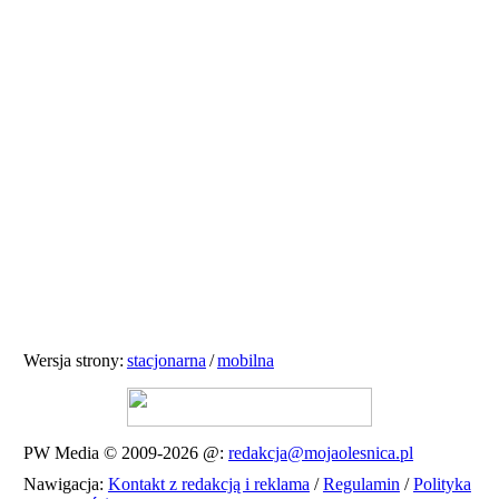
Wersja strony:
stacjonarna
/
mobilna
PW Media © 2009-2026
@:
redakcja@mojaolesnica.pl
Nawigacja:
Kontakt z redakcją i reklama
/
Regulamin
/
Polityka