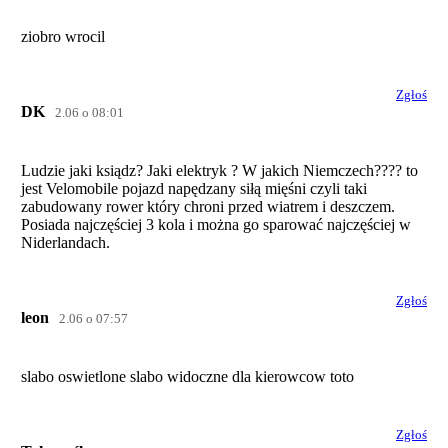
ziobro wrocil
Zgłoś
DK
2.06 o 08:01
Ludzie jaki ksiądz? Jaki elektryk ? W jakich Niemczech???? to
jest Velomobile pojazd napędzany siłą mięśni czyli taki
zabudowany rower który chroni przed wiatrem i deszczem.
Posiada najczęściej 3 kola i można go sparować najczęściej w
Niderlandach.
Zgłoś
leon
2.06 o 07:57
slabo oswietlone slabo widoczne dla kierowcow toto
Zgłoś