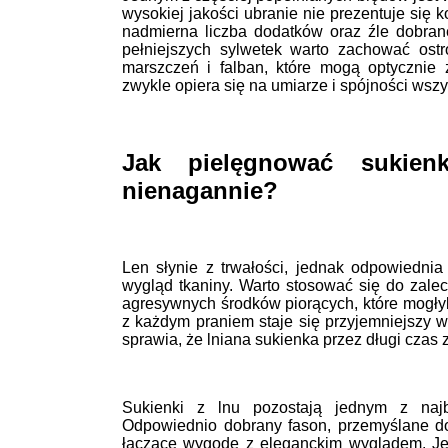
wysokiej jakości ubranie nie prezentuje się 
nadmierna liczba dodatków oraz źle dobra
pełniejszych sylwetek warto zachować ost
marszczeń i falban, które mogą optycznie z
zwykle opiera się na umiarze i spójności wsz
Jak pielęgnować sukien
nienagannie?
Len słynie z trwałości, jednak odpowiednia
wygląd tkaniny. Warto stosować się do zale
agresywnych środków piorących, które mogłyb
z każdym praniem staje się przyjemniejszy w
sprawia, że lniana sukienka przez długi czas
Sukienki z lnu pozostają jednym z najb
Odpowiednio dobrany fason, przemyślane dod
łączące wygodę z eleganckim wyglądem. J