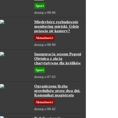
Sport
dzisiaj o 08:06
Międzybórz rozbudowuje
monitoring miejski. Gdzie
pojawią się kamery?
Aktualności
dzisiaj o 08:00
Inauguracja sezonu Pogoni
Oleśnica z akcją
charytatywną dla królików
Sport
dzisiaj o 07:03
Ograniczona liczba
urzędników przez dwa dni.
Komunikat magistratu
Aktualności
dzisiaj o 06:42