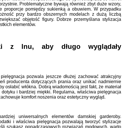
korzystnie. Problematyczne bywają również zbyt duże wzory,
ne proporcje pomiędzy sukienką a obuwiem. W przypadku
rożność przy bardzo obszernych modelach z dużą liczbą
większać objętość figury. Dobrze przemyślana stylizacja
ystkich elementów.
ki z lnu, aby długo wyglądały
 pielęgnacja pozwala jeszcze dłużej zachować atrakcyjny
ceń producenta dotyczących prania oraz unikać nadmiernie
y osłabić włókna. Dobrą wiadomością jest fakt, że materiał
 dotyku i bardziej miękki. Regularna, właściwa pielęgnacja
 zachowuje komfort noszenia oraz estetyczny wygląd.
ardziej uniwersalnych elementów damskiej garderoby.
atki i właściwa pielęgnacja pozwalają tworzyć stylizacje
eśli szukasz ponadczasowych rozwiązań modowych, warto