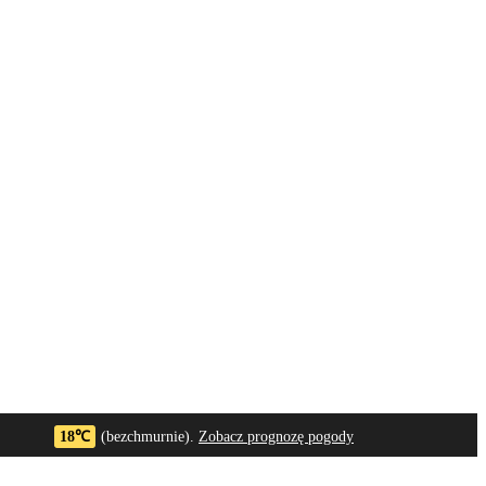
18℃
(bezchmurnie).
Zobacz prognozę pogody