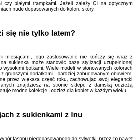
mi czy białymi trampkami. Jeżeli zależy Ci na optycznym
niach nude dopasowanych do koloru skóry.
 się nie tylko latem?
mi miesiącami, jego zastosowanie nie kończy się wraz z
ana sukienka może stanowić bazę stylizacji uzupełnionej
b wysokimi botkami. Wiele modeli w stonowanych kolorach
u z grubszymi dodatkami i bardziej zabudowanym obuwiem.
ne przez większą część roku, zachowując swój elegancki
nianych znajdziesz na stronie sklepu z damską odzieżą
feruje modne kolekcje i odzież dla kobiet w każdym wieku.
jach z sukienkami z lnu
wybór fasonu niedopasowanego do sylwetki, przez co nawet