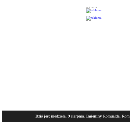
reklama
Dziś jest
niedziela, 9 sierpnia.
Imieniny
Romualda, Roma