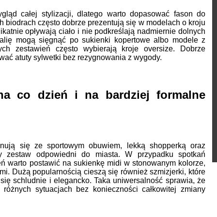
ąd całej stylizacji, dlatego warto dopasować fason do
ch biodrach często dobrze prezentują się w modelach o kroju
likatnie opływają ciało i nie podkreślają nadmiernie dolnych
 talię mogą sięgnąć po sukienki kopertowe albo modele z
ych zestawień często wybierają kroje oversize. Dobrze
ać atuty sylwetki bez rezygnowania z wygody.
na co dzień i na bardziej formalne
nują się ze sportowym obuwiem, lekką shopperką oraz
dny zestaw odpowiedni do miasta. W przypadku spotkań
eń warto postawić na sukienkę midi w stonowanym kolorze,
i. Dużą popularnością cieszą się również szmizjerki, które
się schludnie i elegancko. Taka uniwersalność sprawia, że
 różnych sytuacjach bez konieczności całkowitej zmiany