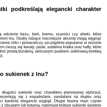
tki podkreślają elegancki charakter
odcienie beżu, bieli, kremu, szarości czy oliwki, które
terem lnu. Osoby lubiące mocniejsze akcenty mogą sięgnąć
dcienie żółci i pomarańczy, szczególnie popularne w sezonie
cieszą się kwiaty, paski, subtelna kratka oraz hafty, które
ełnić prostą biżuterią, skórzanym paskiem, wiklinową torebką
i.
do sukienek z lnu?
ługości sukienki oraz charakteru planowanej stylizacji.
rezentują się z espadrylami, sandałami na słupku oraz
ci bardziej elegancki wygląd. Długie fasony maxi często
 z obcasem lub koturną, natomiast krótsze sukienki świetnie