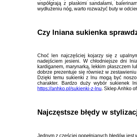
współgrają z płaskimi sandałami, balerina
wydłużeniu nóg, warto rozważyć buty w odcie
Czy lniana sukienka sprawdzi
Choć len najczęściej kojarzy się z upalny
nadejściem jesieni. W chłodniejsze dni lni
kardiganem, marynarką, lekkim płaszczem lu
dobrze prezentuje się również w zestawieni
Dzięki temu sukienki z lnu mogą być noszo
charakter. Bardzo duży wybór sukienek l
https://anhko.pl/sukienki-z-lnu
. Sklep Anhko o
Najczęstsze błędy w stylizac
Jednym z częściej popełnianych błędów jest 