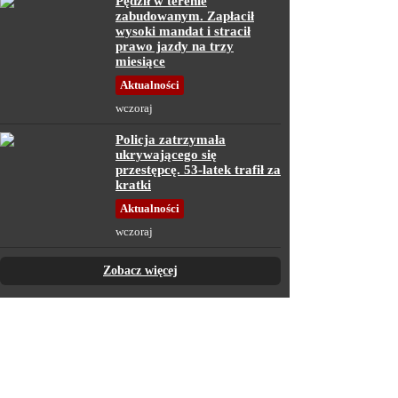
Pędził w terenie
zabudowanym. Zapłacił
wysoki mandat i stracił
prawo jazdy na trzy
miesiące
Aktualności
wczoraj
Policja zatrzymała
ukrywającego się
przestępcę. 53-latek trafił za
kratki
Aktualności
wczoraj
Zobacz więcej