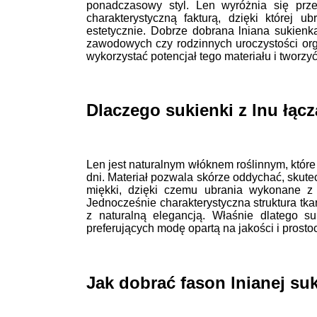
ponadczasowy styl. Len wyróżnia się prz
charakterystyczną fakturą, dzięki której 
estetycznie. Dobrze dobrana lniana sukien
zawodowych czy rodzinnych uroczystości org
wykorzystać potencjał tego materiału i tworzyć
Dlaczego sukienki z lnu łącz
Len jest naturalnym włóknem roślinnym, któr
dni. Materiał pozwala skórze oddychać, skute
miękki, dzięki czemu ubrania wykonane z
Jednocześnie charakterystyczna struktura tkan
z naturalną elegancją. Właśnie dlatego s
preferujących modę opartą na jakości i prostoc
Jak dobrać fason lnianej su