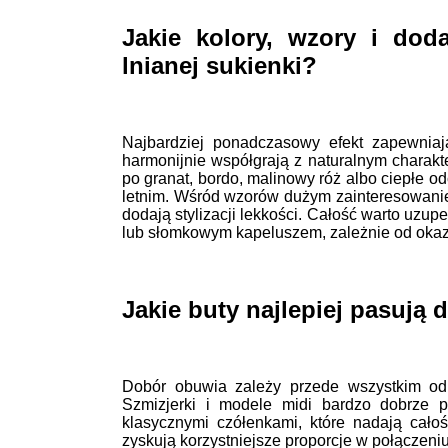
Jakie kolory, wzory i doda
lnianej sukienki?
Najbardziej ponadczasowy efekt zapewniają 
harmonijnie współgrają z naturalnym charak
po granat, bordo, malinowy róż albo ciepłe o
letnim. Wśród wzorów dużym zainteresowaniem 
dodają stylizacji lekkości. Całość warto uzup
lub słomkowym kapeluszem, zależnie od okazj
Jakie buty najlepiej pasują 
Dobór obuwia zależy przede wszystkim od d
Szmizjerki i modele midi bardzo dobrze p
klasycznymi czółenkami, które nadają całoś
zyskują korzystniejsze proporcje w połączeniu