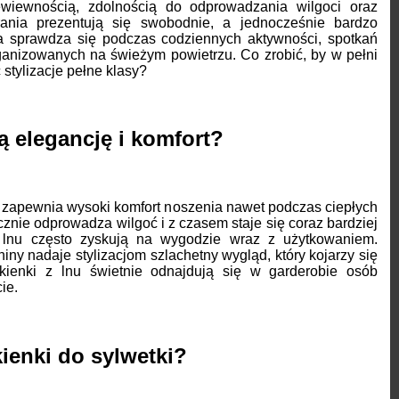
ewiewnością, zdolnością do odprowadzania wilgoci oraz
ubrania prezentują się swobodnie, a jednocześnie bardzo
ka sprawdza się podczas codziennych aktywności, spotkań
anizowanych na świeżym powietrzu. Co zrobić, by w pełni
 stylizacje pełne klasy?
ą elegancję i komfort?
e zapewnia wysoki komfort noszenia nawet podczas ciepłych
cznie odprowadza wilgoć i z czasem staje się coraz bardziej
 lnu często zyskują na wygodzie wraz z użytkowaniem.
iny nadaje stylizacjom szlachetny wygląd, który kojarzy się
ukienki z lnu świetnie odnajdują się w garderobie osób
ie.
kienki do sylwetki?