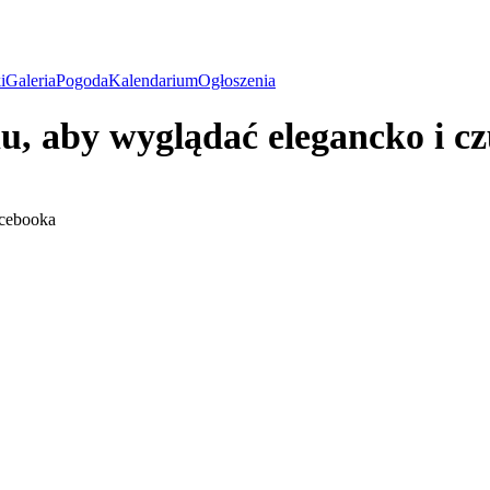
i
Galeria
Pogoda
Kalendarium
Ogłoszenia
lnu, aby wyglądać elegancko i c
cebooka