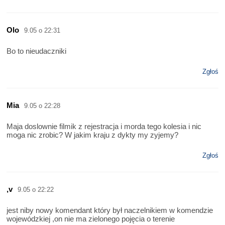
Olo
9.05 o 22:31
Bo to nieudaczniki
Zgłoś
Mia
9.05 o 22:28
Maja doslownie filmik z rejestracja i morda tego kolesia i nic
moga nic zrobic? W jakim kraju z dykty my zyjemy?
Zgłoś
,v
9.05 o 22:22
jest niby nowy komendant który był naczelnikiem w komendzie
wojewódzkiej ,on nie ma zielonego pojęcia o terenie