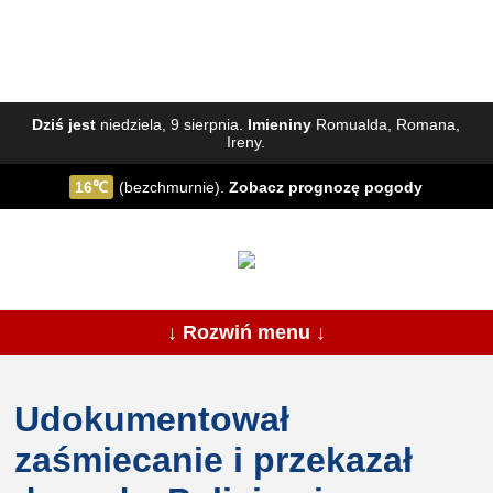
Dziś jest
niedziela, 9 sierpnia.
Imieniny
Romualda, Romana,
Ireny.
16℃
(bezchmurnie).
Zobacz
prognozę pogody
↓ Rozwiń menu ↓
Udokumentował
zaśmiecanie i przekazał