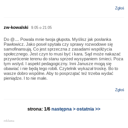
Zgłoś
zw-kowalski
9.05 o 21:05
Do @.... Powala mnie twoja głupota. Myślisz jak posłanka
Pawłowicz. Jako poseł spytała czy sprawy rozwodowe się
samofinansują. Co jest sprzeczna z zasadami współżycia
społecznego. Jest czyn to musi być i kara. Sąd może nakazać
przywrócenie terenu do stanu sprzed wysypaniem śmieci. Poza
tym wstyd. I aspekt pedagogiczny. Inni Janusze mogą się
obawiać i nie będą tego robili. Czytelnik wykazał troskę. Bo to
wasze dobro wspólne. Aby to posprzątać też trzeba wydać
pieniądze. I to nie małe.
Zgłoś
strona: 1/6
następna >
ostatnia >>
reklama