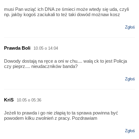
musi Pan wziąć ich DNA ze śmieci może wtedy się uda, czyli
np. jakby kogoś zaciukali to też taki dowód możnaw kosz
Zgłoś
Prawda Boli
10.05 o 14:04
Dowody dostają na ręce a oni w chu.... walą ck to jest Policja
czy pieprz.... nieudaczników banda?
Zgłoś
KriS
10.05 o 05:36
Jeżeli to prawda i go nie złapią to ta sprawa powinna być
powodem kilku zwolnień z pracy. Pozdrawiam
Zgłoś