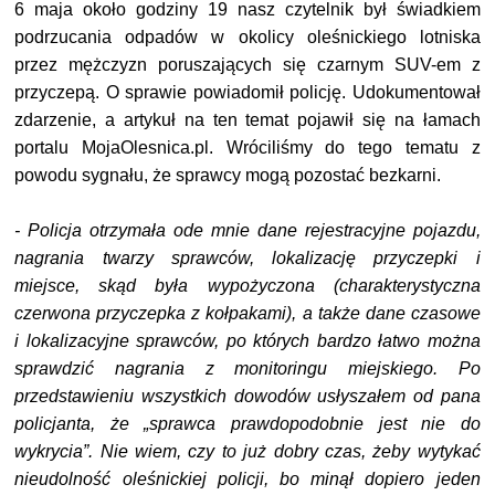
6 maja około godziny 19 nasz czytelnik był świadkiem
podrzucania odpadów w okolicy oleśnickiego lotniska
przez mężczyzn poruszających się czarnym SUV-em z
przyczepą. O sprawie powiadomił policję. Udokumentował
zdarzenie, a artykuł na ten temat pojawił się na łamach
portalu MojaOlesnica.pl. Wróciliśmy do tego tematu z
powodu sygnału, że sprawcy mogą pozostać bezkarni.
- Policja otrzymała ode mnie dane rejestracyjne pojazdu,
nagrania twarzy sprawców, lokalizację przyczepki i
miejsce, skąd była wypożyczona (charakterystyczna
czerwona przyczepka z kołpakami), a także dane czasowe
i lokalizacyjne sprawców, po których bardzo łatwo można
sprawdzić nagrania z monitoringu miejskiego. Po
przedstawieniu wszystkich dowodów usłyszałem od pana
policjanta, że „sprawca prawdopodobnie jest nie do
wykrycia”. Nie wiem, czy to już dobry czas, żeby wytykać
nieudolność oleśnickiej policji, bo minął dopiero jeden