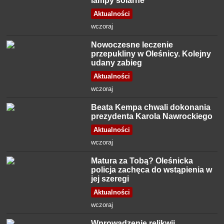
lampy solarne
Aktualności
wczoraj
Nowoczesne leczenie
przepukliny w Oleśnicy. Kolejny
udany zabieg
Aktualności
wczoraj
Beata Kempa chwali dokonania
prezydenta Karola Nawrockiego
Aktualności
wczoraj
Matura za Tobą? Oleśnicka
policja zachęca do wstąpienia w
jej szeregi
Aktualności
wczoraj
Wprowadzenie relikwii