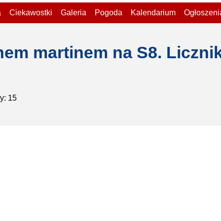
a
Ciekawostki
Galeria
Pogoda
Kalendarium
Ogłoszeni
nem martinem na S8. Liczni
y: 15