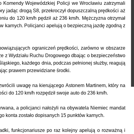
 Komendy Wojewódzkiej Policji we Wrocławiu zatrzymali
óry jadąc drogą S8, przekroczył dopuszczalną prędkości aż
eniu do 120 km/h pędził aż 236 km/h. Mężczyzna otrzymał
w karnych. Policjanci apelują o bezpieczną jazdę zgodną z
 obowiązujących ograniczeń prędkości, zarówno w obszarze
sze z Wydziału Ruchu Drogowego dbając o bezpieczeństwo
ąskiego, każdego dnia, podczas pełnionej służby, reagują
ując prawem przewidziane środki.
zwrócili uwagę na kierującego Astonem Martinem, który na
ści do 120 km/h rozpędził swoje auto do 236 km/h.
rwana, a policjanci nałożyli na obywatela Niemiec mandat
go konta zostało dopisanych 15 punktów karnych.
dki, funkcjonariusze po raz kolejny apelują o rozważną i