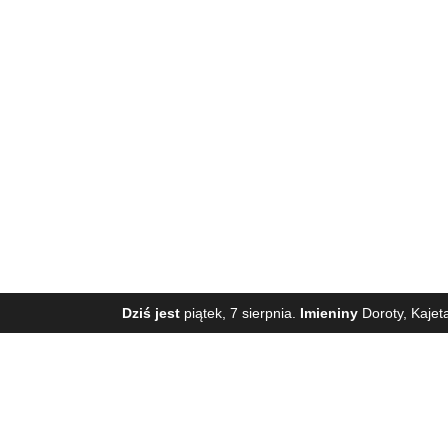
Dziś jest
piątek, 7 sierpnia.
Imieniny
Doroty, Kajet