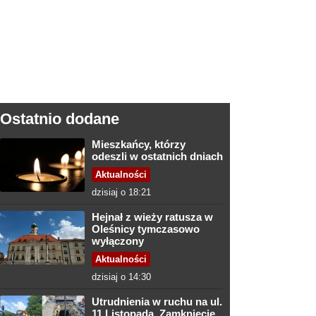
Ostatnio dodane
Mieszkańcy, którzy
odeszli w ostatnich dniach
Aktualności
dzisiaj o 18:21
Hejnał z wieży ratusza w
Oleśnicy tymczasowo
wyłączony
Aktualności
dzisiaj o 14:30
Utrudnienia w ruchu na ul.
11 Listopada. Zamknięcie