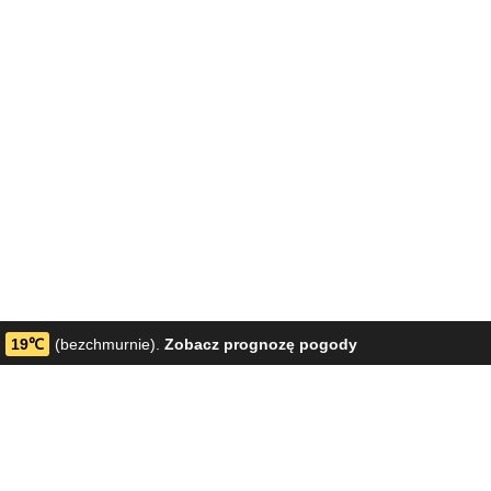
19℃
(bezchmurnie).
Zobacz prognozę pogody