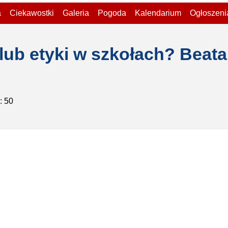
a
Ciekawostki
Galeria
Pogoda
Kalendarium
Ogłoszeni
i lub etyki w szkołach? Bea
: 50