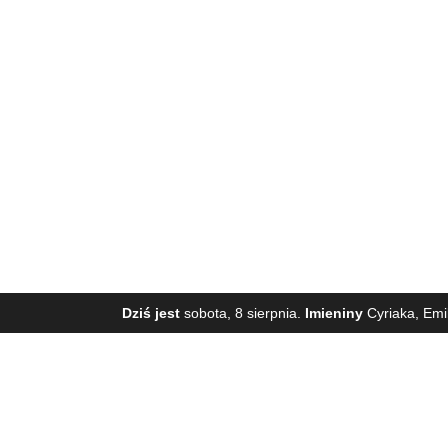
Dziś jest
sobota, 8 sierpnia.
Imieniny
Cyriaka, Emil