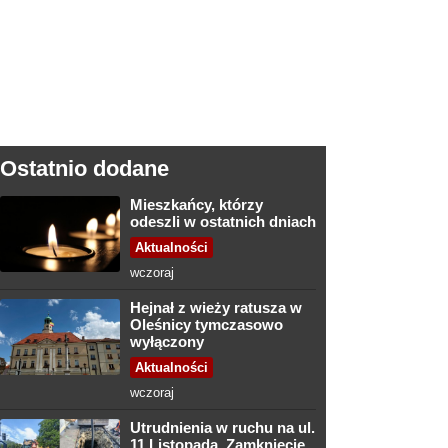
Ostatnio dodane
Mieszkańcy, którzy
odeszli w ostatnich dniach
Aktualności
wczoraj
Hejnał z wieży ratusza w
Oleśnicy tymczasowo
wyłączony
Aktualności
wczoraj
Utrudnienia w ruchu na ul.
11 Listopada. Zamknięcie