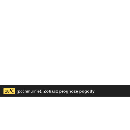
18℃
(pochmurnie).
Zobacz prognozę pogody