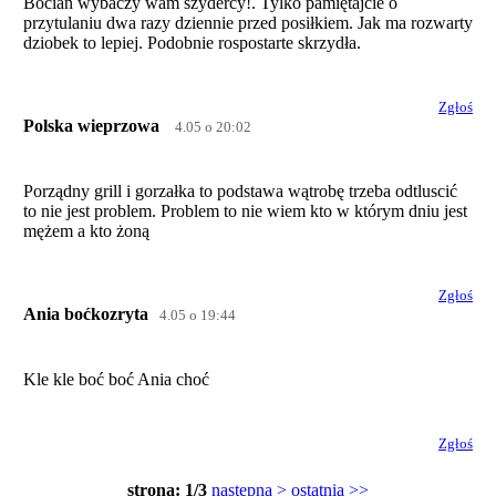
Bocian wybaczy wam szydercy!. Tylko pamiętajcie o
przytulaniu dwa razy dziennie przed posiłkiem. Jak ma rozwarty
dziobek to lepiej. Podobnie rospostarte skrzydła.
Zgłoś
Polska wieprzowa
4.05 o 20:02
Porządny grill i gorzałka to podstawa wątrobę trzeba odtluscić
to nie jest problem. Problem to nie wiem kto w którym dniu jest
mężem a kto żoną
Zgłoś
Ania boćkozryta
4.05 o 19:44
Kle kle boć boć Ania choć
Zgłoś
strona: 1/3
następna >
ostatnia >>