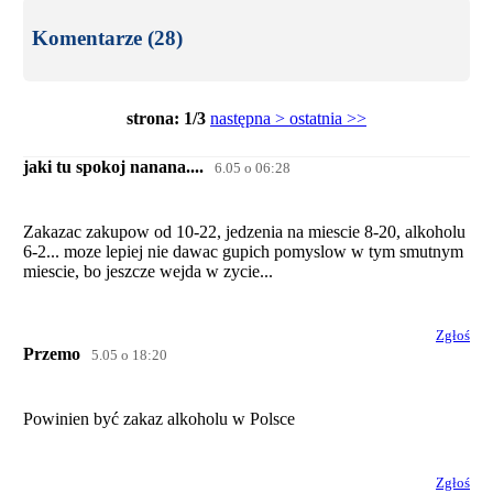
Komentarze (28)
strona: 1/3
następna >
ostatnia >>
jaki tu spokoj nanana....
6.05 o 06:28
Zakazac zakupow od 10-22, jedzenia na miescie 8-20, alkoholu
6-2... moze lepiej nie dawac gupich pomyslow w tym smutnym
miescie, bo jeszcze wejda w zycie...
Zgłoś
Przemo
5.05 o 18:20
Powinien być zakaz alkoholu w Polsce
Zgłoś