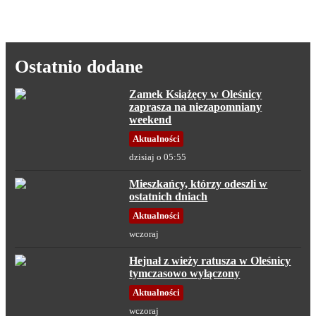
Ostatnio dodane
Zamek Książęcy w Oleśnicy
zaprasza na niezapomniany
weekend
Aktualności
dzisiaj o 05:55
Mieszkańcy, którzy odeszli w
ostatnich dniach
Aktualności
wczoraj
Hejnał z wieży ratusza w Oleśnicy
tymczasowo wyłączony
Aktualności
wczoraj