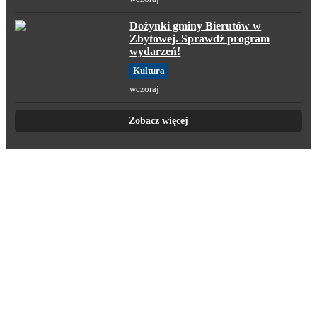
Dożynki gminy Bierutów w
Zbytowej. Sprawdź program
wydarzeń!
Kultura
wczoraj
Zobacz więcej