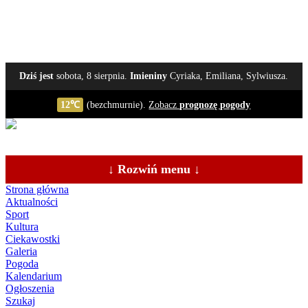
Dziś jest
sobota, 8 sierpnia.
Imieniny
Cyriaka, Emiliana, Sylwiusza.
12℃
(bezchmurnie).
Zobacz
prognozę pogody
↓ Rozwiń menu ↓
Strona główna
Aktualności
Sport
Kultura
Ciekawostki
Galeria
Pogoda
Kalendarium
Ogłoszenia
Szukaj