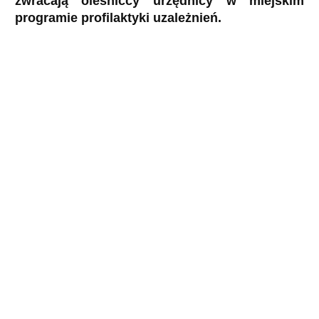
zwracają oleśniccy urzędnicy w miejskim
programie profilaktyki uzależnień.