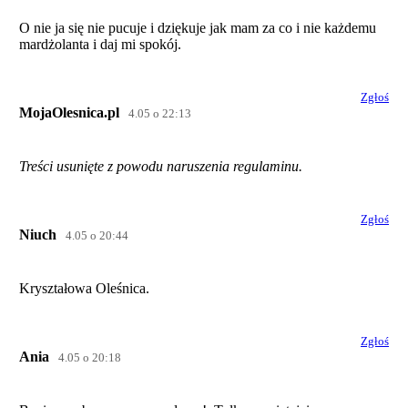
O nie ja się nie pucuje i dziękuje jak mam za co i nie każdemu
mardżolanta i daj mi spokój.
Zgłoś
MojaOlesnica.pl
4.05 o 22:13
Treści usunięte z powodu naruszenia regulaminu.
Zgłoś
Niuch
4.05 o 20:44
Kryształowa Oleśnica.
Zgłoś
Ania
4.05 o 20:18