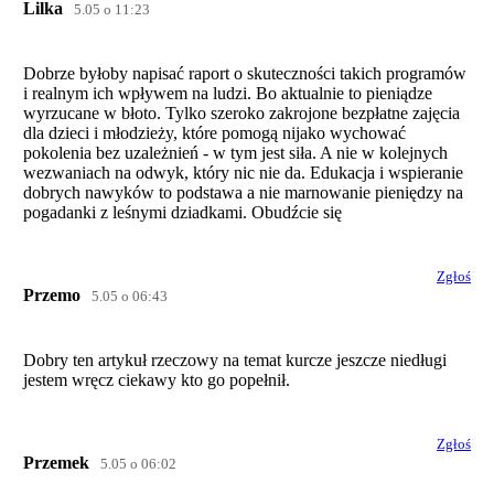
Lilka
5.05 o 11:23
Dobrze byłoby napisać raport o skuteczności takich programów
i realnym ich wpływem na ludzi. Bo aktualnie to pieniądze
wyrzucane w błoto. Tylko szeroko zakrojone bezpłatne zajęcia
dla dzieci i młodzieży, które pomogą nijako wychować
pokolenia bez uzależnień - w tym jest siła. A nie w kolejnych
wezwaniach na odwyk, który nic nie da. Edukacja i wspieranie
dobrych nawyków to podstawa a nie marnowanie pieniędzy na
pogadanki z leśnymi dziadkami. Obudźcie się
Zgłoś
Przemo
5.05 o 06:43
Dobry ten artykuł rzeczowy na temat kurcze jeszcze niedługi
jestem wręcz ciekawy kto go popełnił.
Zgłoś
Przemek
5.05 o 06:02