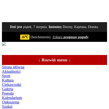
Dziś jest
piątek, 7 sierpnia.
Imieniny
Doroty, Kajetana, Donata.
26℃
(bezchmurnie).
Zobacz
prognozę pogody
↓ Rozwiń menu ↓
Strona główna
Aktualności
Sport
Kultura
Ciekawostki
Galeria
Pogoda
Kalendarium
Ogłoszenia
Szukaj