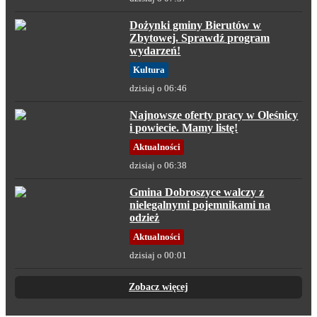
Dożynki gminy Bierutów w
Zbytowej. Sprawdź program
wydarzeń!
Kultura
dzisiaj o 06:46
Najnowsze oferty pracy w Oleśnicy
i powiecie. Mamy listę!
Aktualności
dzisiaj o 06:38
Gmina Dobroszyce walczy z
nielegalnymi pojemnikami na
odzież
Aktualności
dzisiaj o 00:01
Zobacz więcej