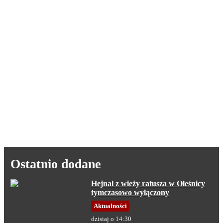
Ostatnio dodane
Hejnał z wieży ratusza w Oleśnicy
tymczasowo wyłączony
Aktualności
dzisiaj o 14:30