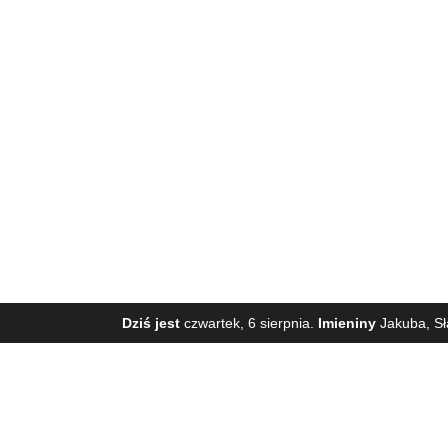
Dziś jest
czwartek, 6 sierpnia.
Imieniny
Jakuba, Sł