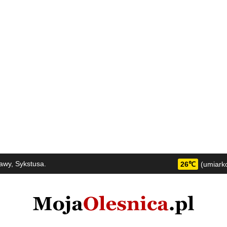
awy, Sykstusa.
26℃
(umiark