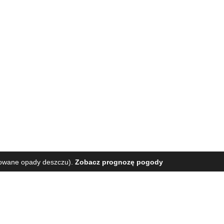
owane opady deszczu).
Zobacz prognozę pogody