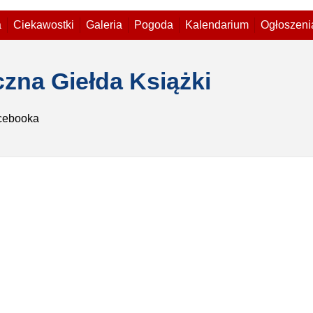
a
Ciekawostki
Galeria
Pogoda
Kalendarium
Ogłoszeni
czna Giełda Książki
cebooka