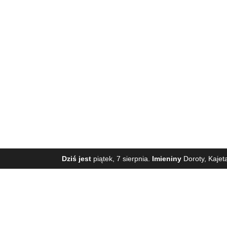
Dziś jest
piątek, 7 sierpnia.
Imieniny
Doroty, Kajet