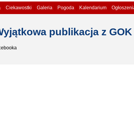
a
Ciekawostki
Galeria
Pogoda
Kalendarium
Ogłoszeni
Wyjątkowa publikacja z GOK
cebooka