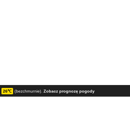
26℃
(bezchmurnie).
Zobacz prognozę pogody