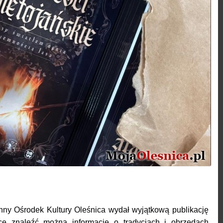
nny Ośrodek Kultury Oleśnica wydał wyjątkową publikację
ce znaleźć można informacje o tradycjach i obrzędach