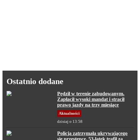
Ostatnio dodane
Pędził w terenie zabudowanym.
Zapłacił wysoki mandat i stracił
prawo jazdy na trzy miesiące
Aktualności
dzisiaj o 13:58
Policja zatrzymała ukrywającego
się przestępcę. 53-latek trafił za