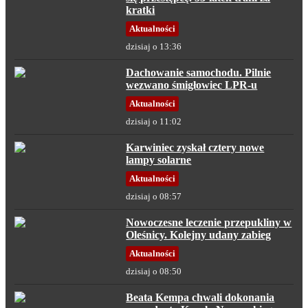
kratki
Aktualności
dzisiaj o 13:36
Dachowanie samochodu. Pilnie
wezwano śmigłowiec LPR-u
Aktualności
dzisiaj o 11:02
Karwiniec zyskał cztery nowe
lampy solarne
Aktualności
dzisiaj o 08:57
Nowoczesne leczenie przepukliny w
Oleśnicy. Kolejny udany zabieg
Aktualności
dzisiaj o 08:50
Beata Kempa chwali dokonania