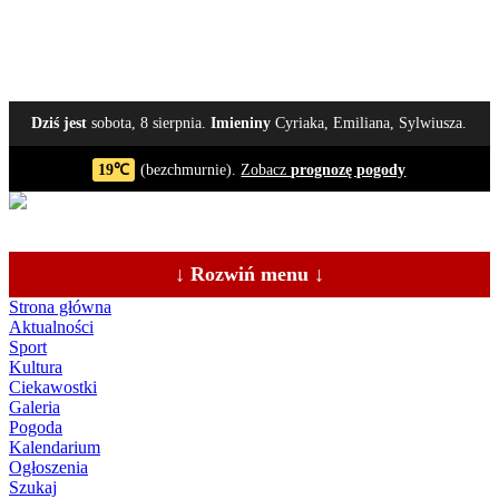
Dziś jest
sobota, 8 sierpnia.
Imieniny
Cyriaka, Emiliana, Sylwiusza.
19℃
(bezchmurnie).
Zobacz
prognozę pogody
↓ Rozwiń menu ↓
Strona główna
Aktualności
Sport
Kultura
Ciekawostki
Galeria
Pogoda
Kalendarium
Ogłoszenia
Szukaj