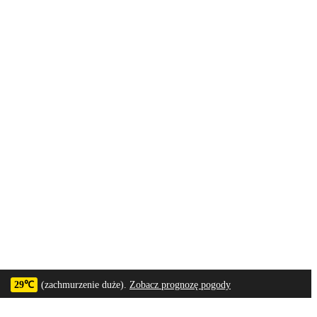
29℃
(zachmurzenie duże).
Zobacz prognozę pogody