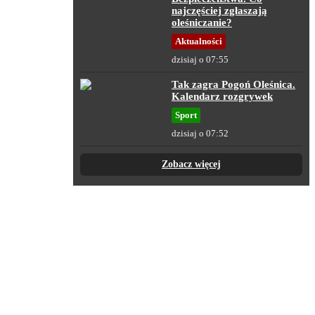
najczęściej zgłaszają
oleśniczanie?
Aktualności
dzisiaj o 07:55
Tak zagra Pogoń Oleśnica.
Kalendarz rozgrywek
Sport
dzisiaj o 07:52
Zobacz więcej