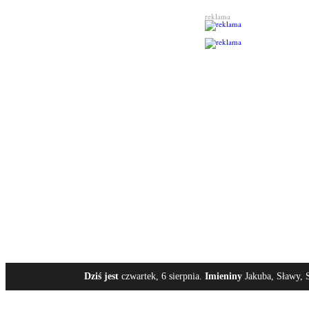
reklama
Dziś jest
czwartek, 6 sierpnia.
Imieniny
Jakuba, Sławy, S