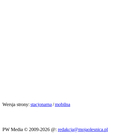
Wersja strony:
stacjonarna
/
mobilna
PW Media © 2009-2026
@:
redakcja@mojaolesnica.pl