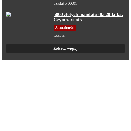
dzisiaj o 00:01
5000 złotych mandatu dla 20-latka.
Czym zawinił?
Aktualności
wczoraj
Zobacz więcej