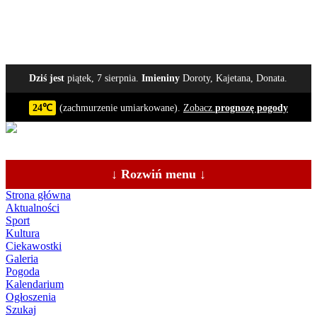
Dziś jest
piątek, 7 sierpnia.
Imieniny
Doroty, Kajetana, Donata.
24℃
(zachmurzenie umiarkowane).
Zobacz
prognozę pogody
↓ Rozwiń menu ↓
Strona główna
Aktualności
Sport
Kultura
Ciekawostki
Galeria
Pogoda
Kalendarium
Ogłoszenia
Szukaj