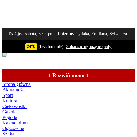
Dziś jest
sobota, 8 sierpnia.
Imieniny
Cyriaka, Emiliana, Sylwiusza.
24℃
(bezchmurnie).
Zobacz
prognozę pogody
↓ Rozwiń menu ↓
Strona główna
Aktualności
Sport
Kultura
Ciekawostki
Galeria
Pogoda
Kalendarium
Ogłoszenia
Szukaj