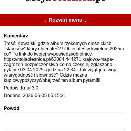
↓ Rozwiń menu ↓
Komentarz
Treść: Kowalski gdzie album rzekomych oleśnickich
"slamsów" ktory obiecałeś? ! Obiecałeś w kwietniu 2025r i
co? Tu link do twojej wypowiedzi/obietnicy.
https://mojaolesnica.pl/62084,444271,krajowa-mapa-
zagrozen-bezpieczenstwa-co-najczesciej-zglaszano-
pytanie 03.04.2025r godzina 22.34 . Tak wygląda twoja
wiarygodność i słowność? Gdzie mozna
kupić/wypożyczyć/obejrzeć ten album pytam!!!!
Podpis: Knur 3.0
Dodano: 2026-06-05 05:15:21
Powód