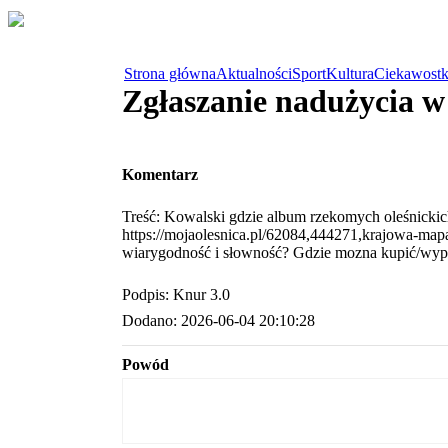
Strona główna
Aktualności
Sport
Kultura
Ciekawostk
Zgłaszanie nadużycia 
Komentarz
Treść: Kowalski gdzie album rzekomych oleśnickich
https://mojaolesnica.pl/62084,444271,krajowa-map
wiarygodność i słowność? Gdzie mozna kupić/wypo
Podpis: Knur 3.0
Dodano: 2026-06-04 20:10:28
Powód