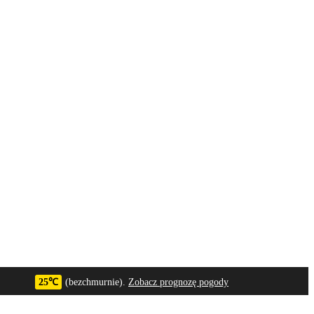
25℃
(bezchmurnie).
Zobacz prognozę pogody