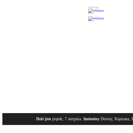
reklama
Dziś jest
piątek, 7 sierpnia.
Imieniny
Doroty, Kajetana, 