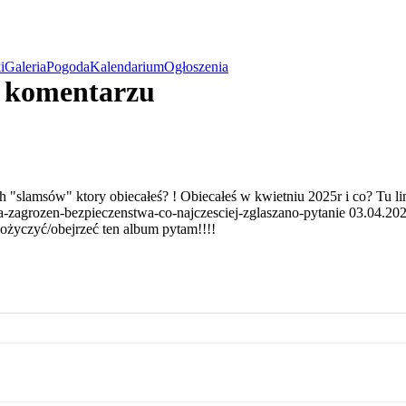
i
Galeria
Pogoda
Kalendarium
Ogłoszenia
w komentarzu
 "slamsów" ktory obiecałeś? ! Obiecałeś w kwietniu 2025r i co? Tu li
a-zagrozen-bezpieczenstwa-co-najczesciej-zglaszano-pytanie 03.04.20
życzyć/obejrzeć ten album pytam!!!!