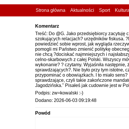
Strona główna
Aktualności
Sport
Kultur
Komentarz
Treść: Do @G. Jako przedsiębiorcy zacytuję
szokujących relacjach? urzędników fiskusa. 
powiedzieć sobie wprost, jak wygląda rzeczywi
pomogli mi Państwo zmienić politykę obecnego
nie chcą ?dociskać najmniejszych i najsłabs
celno-skarbowych z całej Polski. Wszyscy mó
wykonanie? ? czytamy. Wyjaśniła następnie, ż
sprawdzających?. Nie było przy tym istotne, 
przypominać o obowiązkach. I to miało sens? 
sprawdzające, czyli takie zakończone mand
Jagodzińska." Pisałeś jak cudownie jest w Po
Podpis: zw=kowalski :-)
Dodano: 2026-06-03 09:19:48
Powód