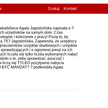
a
Szukaj
Kontakt
 skarbówce Agata Jagodzińska napisała o ?
łych urzędników na samym dole. Czas
olegów i koleżanek z pracy! Piszę to, by
 na ?X? Jagodzińska. Zapewniła, że urzędnicy
od pracowników urzędów skarbowych i urzędów
sprawdzających i o ogromnej presji na ich
ych liczyła się tylko liczba wykonanych nabyć
dziło o to, żeby sprawdzać, pouczać i
ika liczą się TYLKO pozytywne nabycia
SI BYĆ MANDAT? ? podkreśliła Agata