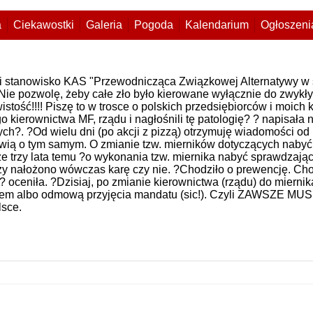
a
Ciekawostki
Galeria
Pogoda
Kalendarium
Ogłoszeni
 ci stanowisko KAS "Przewodnicząca Związkowej Alternatywy w
?Nie pozwolę, żeby całe zło było kierowane wyłącznie do zwyk
stość!!!! Piszę to w trosce o polskich przedsiębiorców i moich k
 kierownictwa MF, rządu i nagłośnili tę patologię? ? napisała
zych?. ?Od wielu dni (po akcji z pizzą) otrzymuję wiadomości 
wią o tym samym. O zmianie tzw. mierników dotyczących nabyć 
e trzy lata temu ?o wykonania tzw. miernika nabyć sprawdzając
czy nałożono wówczas karę czy nie. ?Chodziło o prewencję. Cho
? oceniła. ?Dzisiaj, po zmianie kierownictwa (rządu) do miern
atem albo odmową przyjęcia mandatu (sic!). Czyli ZAWSZE MU
lsce.