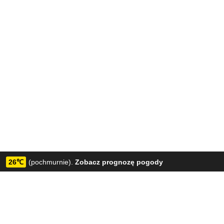
26℃
(pochmurnie).
Zobacz prognozę pogody