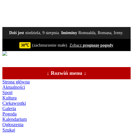
Dziś jest
niedziela, 9 sierpnia.
Imieniny
Romualda, Romana, Ireny.
30℃
(zachmurzenie małe).
Zobacz
prognozę pogody
↓ Rozwiń menu ↓
Strona główna
Aktualności
Sport
Kultura
Ciekawostki
Galeria
Pogoda
Kalendarium
Ogłoszenia
Szukaj