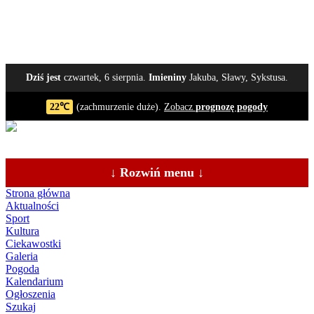
Dziś jest
czwartek, 6 sierpnia.
Imieniny
Jakuba, Sławy, Sykstusa.
22℃
(zachmurzenie duże).
Zobacz
prognozę pogody
↓ Rozwiń menu ↓
Strona główna
Aktualności
Sport
Kultura
Ciekawostki
Galeria
Pogoda
Kalendarium
Ogłoszenia
Szukaj