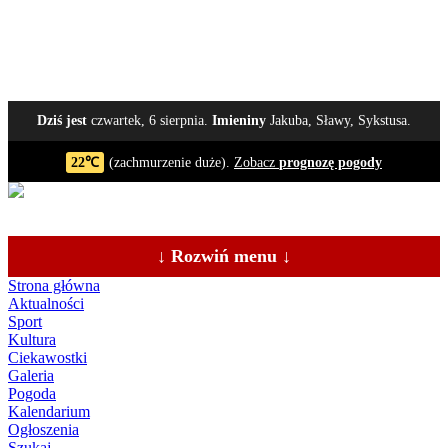
Dziś jest
czwartek, 6 sierpnia.
Imieniny
Jakuba, Sławy, Sykstusa.
22℃
(zachmurzenie duże).
Zobacz
prognozę pogody
↓ Rozwiń menu ↓
Strona główna
Aktualności
Sport
Kultura
Ciekawostki
Galeria
Pogoda
Kalendarium
Ogłoszenia
Szukaj