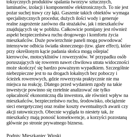
toksycznych produktów spalania tworzyw sztucznych,
laminatów, izolacji i komponentów elektronicznych. To nie jest
pożar suchej trawy czy łąki. Gaszenie takich obiektów wymaga
specjalistycznych procedur, dużych ilości wody i generuje
realne zagrożenie zarówno dla strażaków, jak i mieszkańców
znajdujących się w pobliżu. Całkowicie pomijany jest również
aspekt bezpieczeństwa ruchu drogowego i komfortu życia
mieszkańców. Duże powierzchnie paneli mogą powodować
intensywne odbicia światła słonecznego (tzw. glare effect), które
przy określonym kącie padania słońca mogą oślepiać
kierowców, motocyklistów i rowerzystów. W przypadku osób
poruszających się rowerem nawet chwilowa utrata widoczności
może skończyć się bardzo poważnym wypadkiem. Szczególnie
niebezpieczne jest to na drogach lokalnych bez poboczy i
ścieżek rowerowych, gdzie rowerzysta praktycznie nie ma
miejsca na reakcję. Dlatego przed wydaniem zgody na takie
inwestycje powinno się rzetelnie analizować nie tylko
opłacalność ekonomiczną dla inwestora, ale również wpływ na
mieszkańców, bezpieczeństwo ruchu, środowisko, obciążenie
sieci energetycznej oraz realne koszty ewentualnych awarii czy
akcji ratowniczych. Obecnie wygląda to niestety tak, że
mieszkańcy mają ponosić konsekwencje, a korzyści pozostaną
głównie po stronie prywatnego biznesu.
Podpis: Mieszkaniec Wioski