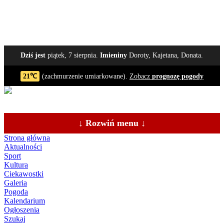
Dziś jest
piątek, 7 sierpnia.
Imieniny
Doroty, Kajetana, Donata.
21℃
(zachmurzenie umiarkowane).
Zobacz
prognozę pogody
↓ Rozwiń menu ↓
Strona główna
Aktualności
Sport
Kultura
Ciekawostki
Galeria
Pogoda
Kalendarium
Ogłoszenia
Szukaj