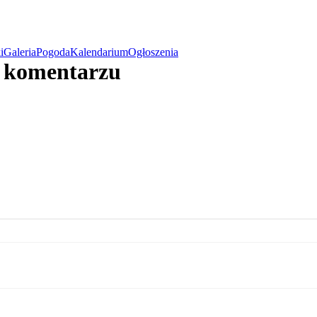
i
Galeria
Pogoda
Kalendarium
Ogłoszenia
w komentarzu