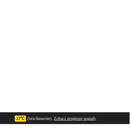
27℃
(bezchmurnie).
Zobacz prognozę pogody