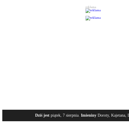
reklama
Dziś jest
piątek, 7 sierpnia.
Imieniny
Doroty, Kajetana, 