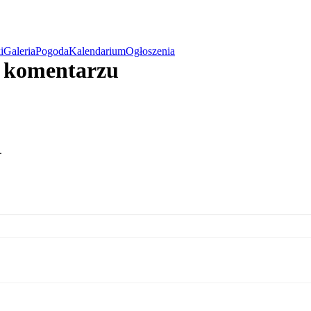
i
Galeria
Pogoda
Kalendarium
Ogłoszenia
w komentarzu
.