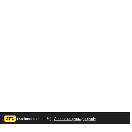
23℃
(zachmurzenie duże).
Zobacz prognozę pogody