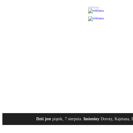
reklama
Dziś jest
piątek, 7 sierpnia.
Imieniny
Doroty, Kajetana, 