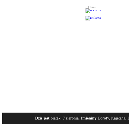
reklama
Dziś jest
piątek, 7 sierpnia.
Imieniny
Doroty, Kajetana, 