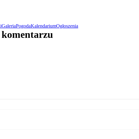
i
Galeria
Pogoda
Kalendarium
Ogłoszenia
w komentarzu