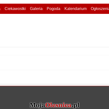
a
Ciekawostki
Galeria
Pogoda
Kalendarium
Ogłoszeni