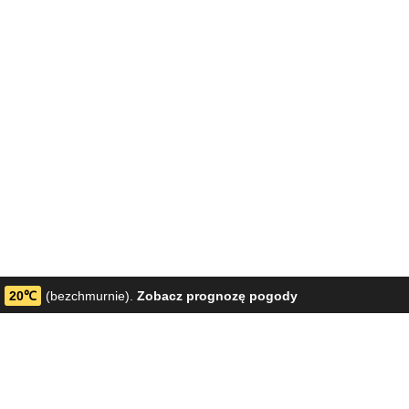
20℃
(bezchmurnie).
Zobacz prognozę pogody