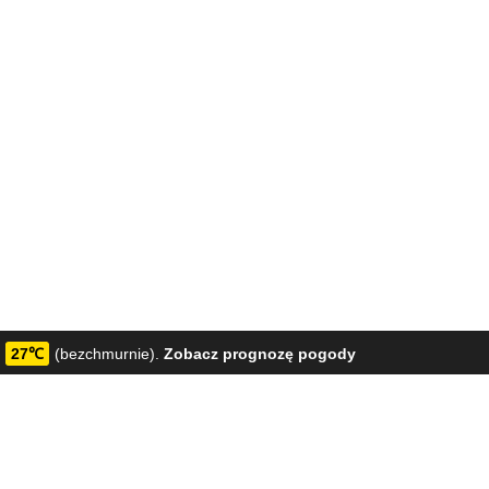
27℃
(bezchmurnie).
Zobacz prognozę pogody