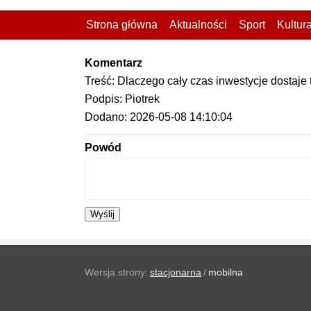
Strona główna
Aktualności
Sport
Kultur
Komentarz
Treść: Dlaczego cały czas inwestycje dostaje t
Podpis: Piotrek
Dodano: 2026-05-08 14:10:04
Powód
Wyślij
Wersja strony:
stacjonarna
/
mobilna