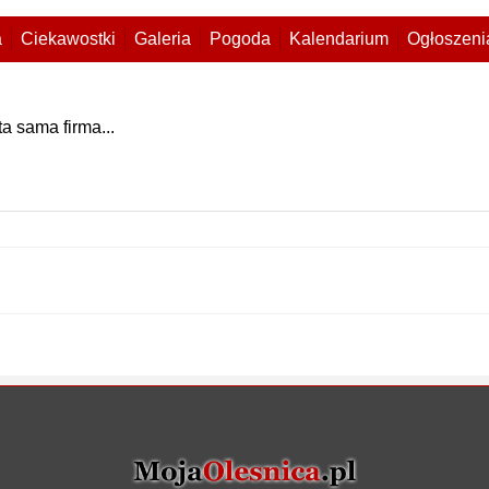
a
Ciekawostki
Galeria
Pogoda
Kalendarium
Ogłoszeni
a sama firma...