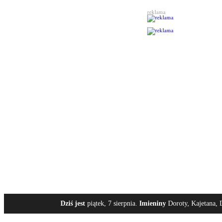
reklama
Dziś jest
piątek, 7 sierpnia.
Imieniny
Doroty, Kajetana, 