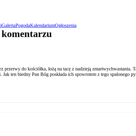
i
Galeria
Pogoda
Kalendarium
Ogłoszenia
w komentarzu
 przerwy do kościółka, łożą na tacę z nadzieją zmartwychwastania. Ta
i. Jak ten biedny Pan Bóg poskłada ich spowrotem z tego spalonego py