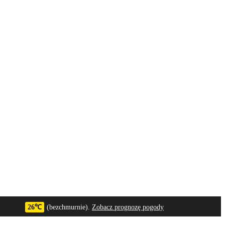
26℃
(bezchmurnie).
Zobacz prognozę pogody