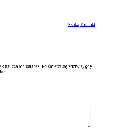
Szukaj
Kontakt
k naucza ich katabas. Po śmierci się zdziwią, gdy
łu?