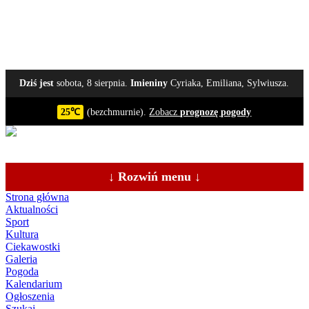
Dziś jest
sobota, 8 sierpnia.
Imieniny
Cyriaka, Emiliana, Sylwiusza.
25℃
(bezchmurnie).
Zobacz
prognozę pogody
↓ Rozwiń menu ↓
Strona główna
Aktualności
Sport
Kultura
Ciekawostki
Galeria
Pogoda
Kalendarium
Ogłoszenia
Szukaj