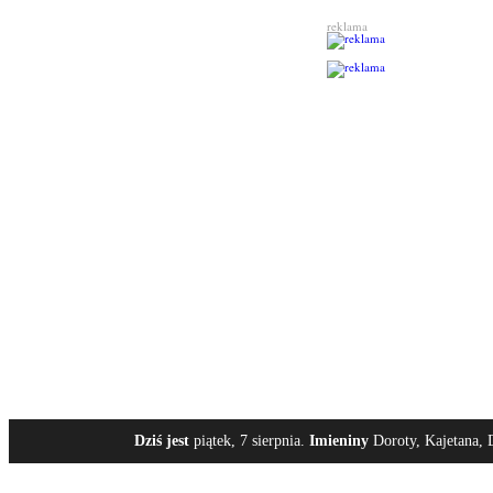
reklama
Dziś jest
piątek, 7 sierpnia.
Imieniny
Doroty, Kajetana, 