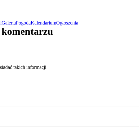
i
Galeria
Pogoda
Kalendarium
Ogłoszenia
w komentarzu
osiadać takich informacji