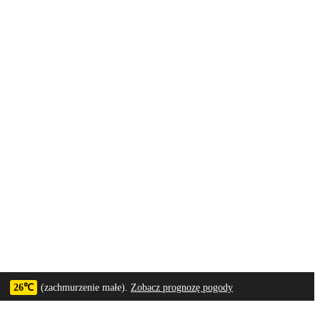
26℃
(zachmurzenie małe).
Zobacz prognozę pogody