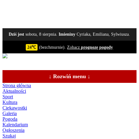
Dziś jest
sobota, 8 sierpnia.
Imieniny
Cyriaka, Emiliana, Sylwiusza.
24℃
(bezchmurnie).
Zobacz
prognozę pogody
↓ Rozwiń menu ↓
Strona główna
Aktualności
Sport
Kultura
Ciekawostki
Galeria
Pogoda
Kalendarium
Ogłoszenia
Szukaj