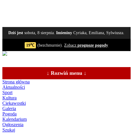
Dziś jest
sobota, 8 sierpnia.
Imieniny
Cyriaka, Emiliana, Sylwiusza.
19℃
(bezchmurnie).
Zobacz
prognozę pogody
↓ Rozwiń menu ↓
Strona główna
Aktualności
Sport
Kultura
Ciekawostki
Galeria
Pogoda
Kalendarium
Ogłoszenia
Szukaj