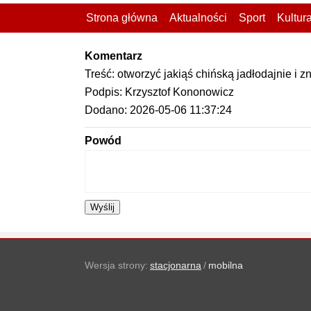
Strona główna
Aktualności
Sport
Kultur
Komentarz
Treść: otworzyć jakiąś chińską jadłodajnie i
Podpis: Krzysztof Kononowicz
Dodano: 2026-05-06 11:37:24
Powód
Wyślij
Wersja strony:
stacjonarna
/
mobilna