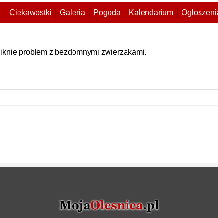
a
Ciekawostki
Galeria
Pogoda
Kalendarium
Ogłoszeni
 zniknie problem z bezdomnymi zwierzakami.