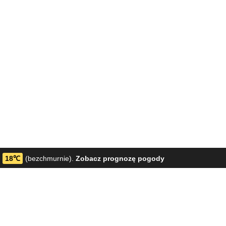
18℃
(bezchmurnie).
Zobacz prognozę pogody