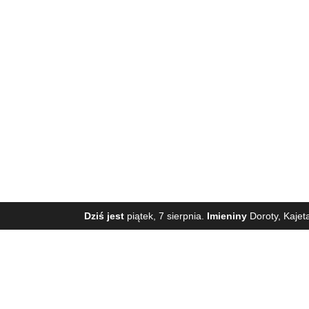
Dziś jest
piątek, 7 sierpnia.
Imieniny
Doroty, Kajet