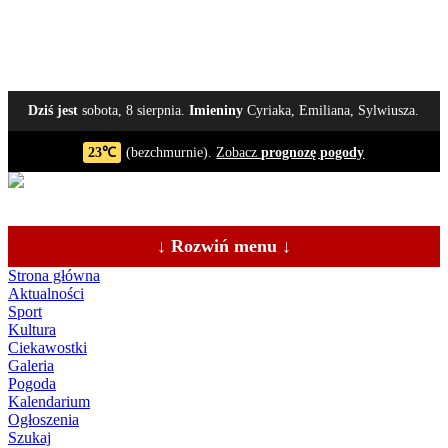
Dziś jest
sobota, 8 sierpnia.
Imieniny
Cyriaka, Emiliana, Sylwiusza.
23℃
(bezchmurnie).
Zobacz
prognozę pogody
↓ Rozwiń menu ↓
Strona główna
Aktualności
Sport
Kultura
Ciekawostki
Galeria
Pogoda
Kalendarium
Ogłoszenia
Szukaj