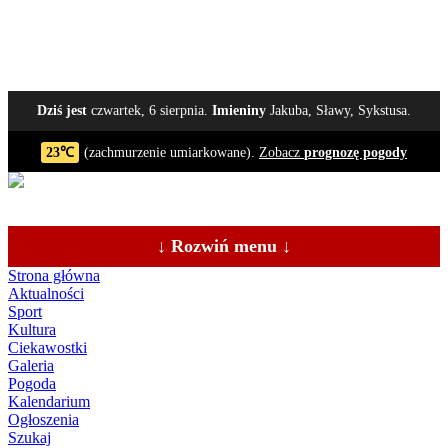
Dziś jest
czwartek, 6 sierpnia.
Imieniny
Jakuba, Sławy, Sykstusa.
23℃
(zachmurzenie umiarkowane).
Zobacz
prognozę pogody
↓ Rozwiń menu ↓
Strona główna
Aktualności
Sport
Kultura
Ciekawostki
Galeria
Pogoda
Kalendarium
Ogłoszenia
Szukaj