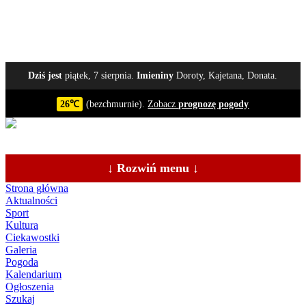
Dziś jest
piątek, 7 sierpnia.
Imieniny
Doroty, Kajetana, Donata.
26℃
(bezchmurnie).
Zobacz
prognozę pogody
↓ Rozwiń menu ↓
Strona główna
Aktualności
Sport
Kultura
Ciekawostki
Galeria
Pogoda
Kalendarium
Ogłoszenia
Szukaj