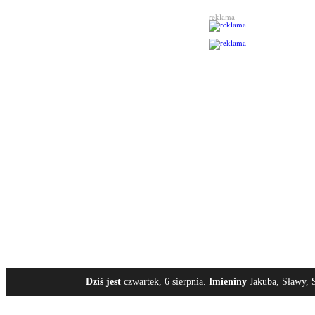
reklama
Dziś jest
czwartek, 6 sierpnia.
Imieniny
Jakuba, Sławy, S