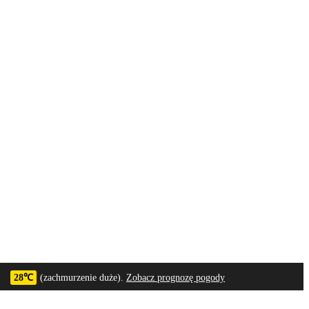
28℃
(zachmurzenie duże).
Zobacz prognozę pogody