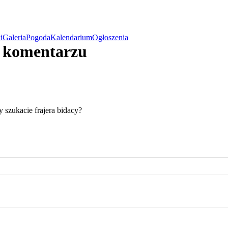
i
Galeria
Pogoda
Kalendarium
Ogłoszenia
w komentarzu
y szukacie frajera bidacy?