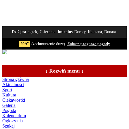
Dziś jest
piątek, 7 sierpnia.
Imieniny
Doroty, Kajetana, Donata.
20℃
(zachmurzenie duże).
Zobacz
prognozę pogody
↓ Rozwiń menu ↓
Strona główna
Aktualności
Sport
Kultura
Ciekawostki
Galeria
Pogoda
Kalendarium
Ogłoszenia
Szukaj