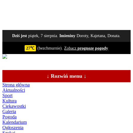
Dziś jest
piątek, 7 sierpnia.
Imieniny
Doroty, Kajetana, Donata.
27℃
(bezchmurnie).
Zobacz
prognozę pogody
↓ Rozwiń menu ↓
Strona główna
Aktualności
Sport
Kultura
Ciekawostki
Galeria
Pogoda
Kalendarium
Ogłoszenia
Szukaj