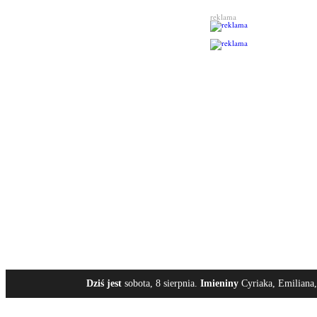
reklama
Dziś jest
sobota, 8 sierpnia.
Imieniny
Cyriaka, Emiliana,