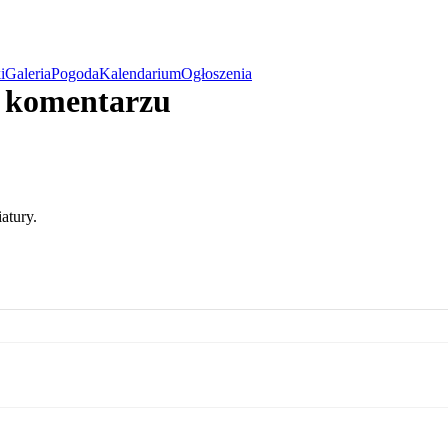
i
Galeria
Pogoda
Kalendarium
Ogłoszenia
w komentarzu
atury.