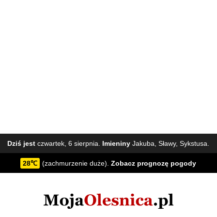
Dziś jest
czwartek, 6 sierpnia.
Imieniny
Jakuba, Sławy, Sykstusa.
28℃
(zachmurzenie duże).
Zobacz
prognozę pogody