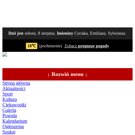
Dziś jest
sobota, 8 sierpnia.
Imieniny
Cyriaka, Emiliana, Sylwiusza.
18℃
(pochmurnie).
Zobacz
prognozę pogody
↓ Rozwiń menu ↓
Strona główna
Aktualności
Sport
Kultura
Ciekawostki
Galeria
Pogoda
Kalendarium
Ogłoszenia
Szukaj