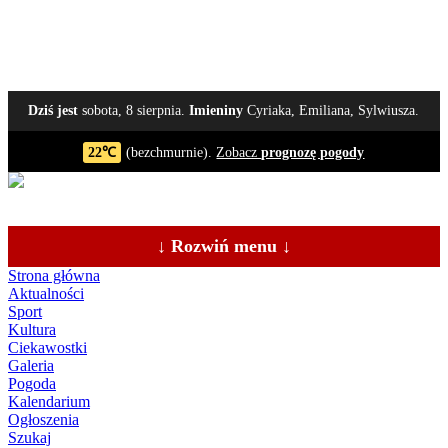
Dziś jest
sobota, 8 sierpnia.
Imieniny
Cyriaka, Emiliana, Sylwiusza.
22℃
(bezchmurnie).
Zobacz
prognozę pogody
↓ Rozwiń menu ↓
Strona główna
Aktualności
Sport
Kultura
Ciekawostki
Galeria
Pogoda
Kalendarium
Ogłoszenia
Szukaj