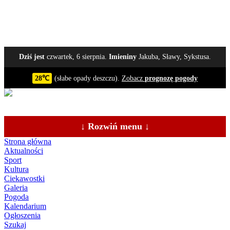
Dziś jest
czwartek, 6 sierpnia.
Imieniny
Jakuba, Sławy, Sykstusa.
28℃
(słabe opady deszczu).
Zobacz
prognozę pogody
↓ Rozwiń menu ↓
Strona główna
Aktualności
Sport
Kultura
Ciekawostki
Galeria
Pogoda
Kalendarium
Ogłoszenia
Szukaj