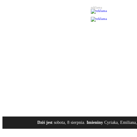
reklama
Dziś jest
sobota, 8 sierpnia.
Imieniny
Cyriaka, Emiliana,