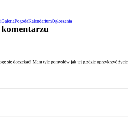
i
Galeria
Pogoda
Kalendarium
Ogłoszenia
w komentarzu
ę się doczekać! Mam tyle pomysłów jak tej p.zdzie uprzykrzyć życie.