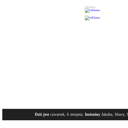
reklama
Dziś jest
czwartek, 6 sierpnia.
Imieniny
Jakuba, Sławy, S