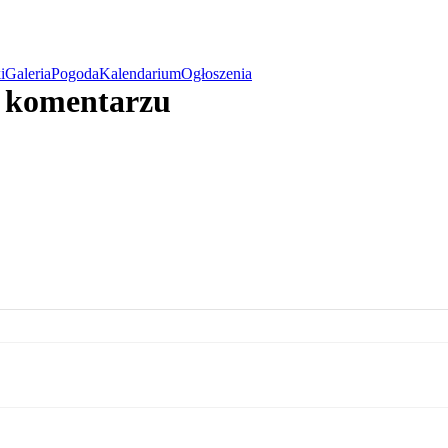
i
Galeria
Pogoda
Kalendarium
Ogłoszenia
w komentarzu