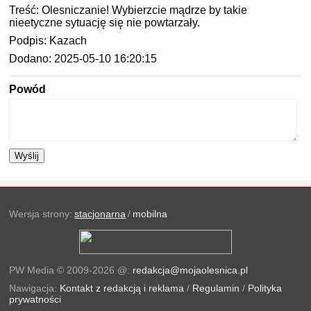
Treść: Olesniczanie! Wybierzcie mądrze by takie
nieetyczne sytuację się nie powtarzały.
Podpis: Kazach
Dodano: 2025-05-10 16:20:15
Powód
Wyślij
Wersja strony:
stacjonarna
/
mobilna
PW Media © 2009-2026
@:
redakcja@mojaolesnica.pl
Nawigacja:
Kontakt z redakcją i reklama
/
Regulamin
/
Polityka
prywatności