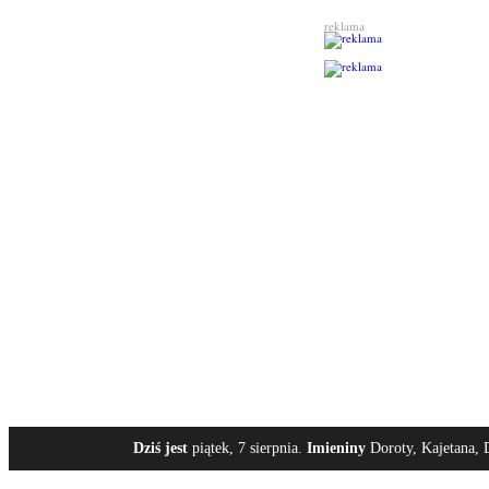
reklama
Dziś jest
piątek, 7 sierpnia.
Imieniny
Doroty, Kajetana, 