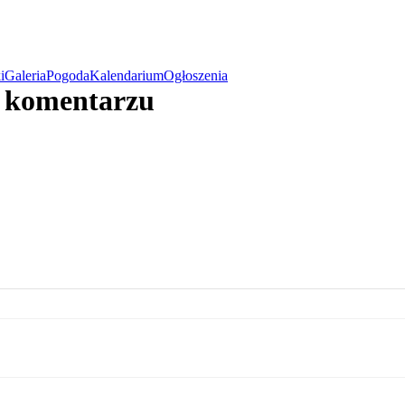
i
Galeria
Pogoda
Kalendarium
Ogłoszenia
w komentarzu