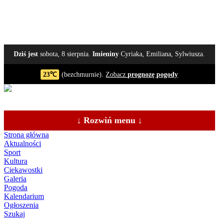
Dziś jest
sobota, 8 sierpnia.
Imieniny
Cyriaka, Emiliana, Sylwiusza.
23℃
(bezchmurnie).
Zobacz
prognozę pogody
↓ Rozwiń menu ↓
Strona główna
Aktualności
Sport
Kultura
Ciekawostki
Galeria
Pogoda
Kalendarium
Ogłoszenia
Szukaj